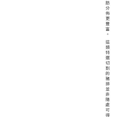
肪
分
佈
更
豐
富
。
這
類
特
選
切
割
的
豬
排
並
非
隨
處
可
得