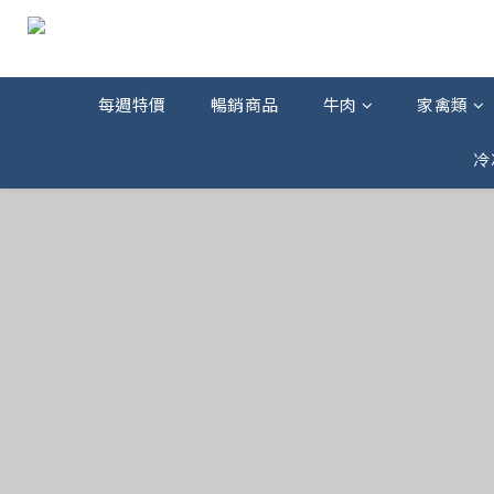
每週特價
暢銷商品
牛肉
家禽類
冷