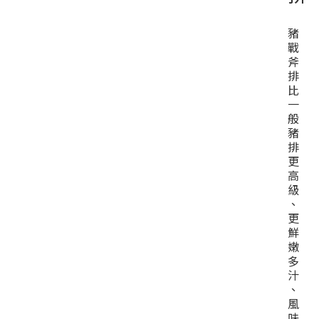
豬
戰
斧
排
比
一
般
豬
排
更
高
級
、
更
鮮
嫩
多
汁
、
風
味