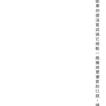
如
果
你
還
沒
嘗
試
過
它
相
較
一
般
豬
排
更
優
質
的
口
感
，
絕