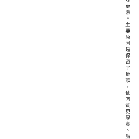
更
濃
。
主
要
原
因
是
保
留
了
骨
頭
，
使
肉
質
更
厚
實
、
脂