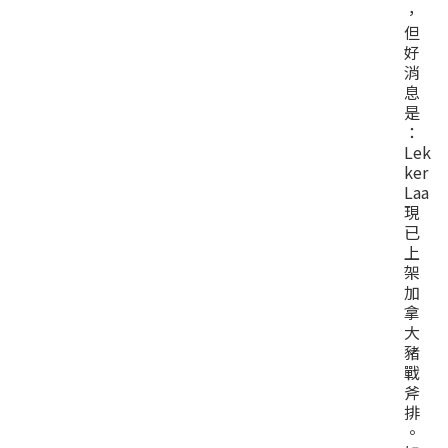
，
但
好
消
息
是
：
Lek
ker
Laa
現
已
上
架
加
拿
大
豬
戰
斧
排
。