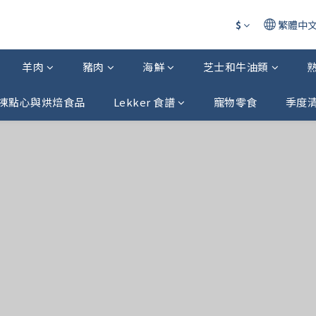
$
繁體中
羊肉
豬肉
海鮮
芝士和牛油類
凍點心與烘焙食品
Lekker 食譜
寵物零食
季度