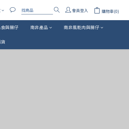
文
會員登入
購物車(0)
熟食與腸仔
南非產品
南非風乾肉與腸仔
清貨