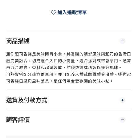
加入追蹤清單
商品描述
迷你起司香腸是美味開胃小食，將香腸的濃郁風味與起司的香滑口
感完美融合，切成適合入口的小份量，適合派對或聚會享用。通常
由混合絞肉、香料和起司製成，並經煙燻或烤製以提升風味。
可熱食搭配牙籤方便享用，亦可配芥末醬或酸甜醬等沾醬。迷你起
司香腸口感與風味兼具，是任何場合受歡迎的美味小點。
送貨及付款方式
顧客評價