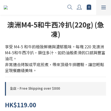
澳洲M4-5和牛西冷扒(220g) (急
凍)
享受 M4-5 和牛的極致鮮嫩與濃郁風味。每塊 220 克澳洲
M4-5和牛西冷扒，鎖住多汁、如奶油般柔滑的口感與豐富
油花。
非常適合烤製或平底煎煮，帶來頂級牛排體驗，讓您輕鬆
呈現餐廳級美味。
全店，Free Shipping over $800
HK$119.00