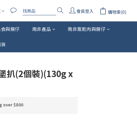
文
會員登入
購物車(0)
熟食與腸仔
南非產品
南非風乾肉與腸仔
清貨
立即購買
(2個裝)(130g x
 over $800