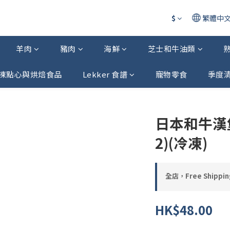
$
繁體中
羊肉
豬肉
海鮮
芝士和牛油類
凍點心與烘焙食品
Lekker 食譜
寵物零食
季度
日本和牛漢堡扒
2)(冷凍)
全店，Free Shipping
HK$48.00